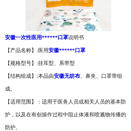
安徽医用鞋套
安徽防护用品
安徽一次性医用******口罩
说明书
安徽其他卫材
【产品名称】:医用
安徽******口罩
安徽新品推荐
【规格型号】:挂耳型、系带型
【结构组成】:本品由
安徽无纺布
、鼻夹、口罩带组
成。
【适用范围】：适用于医务人员或相关人员的基本防
护，以及在有创操作过程中阻止体液和喷溅物传播的
防护。