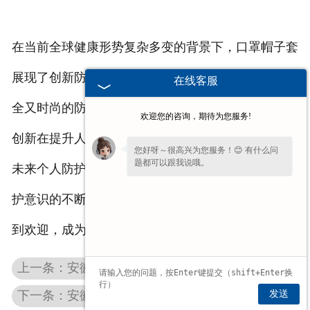
在当前全球健康形势复杂多变的背景下，口罩帽子套
展现了创新防护理念的魅力，为公众提供了一个既安
在线客服
全又时尚的防护选择。它不仅体现了科技进步和设计
欢迎您的咨询，期待为您服务!
创新在提升人类生活质量方面的重要作用，也预示着
您好呀～很高兴为您服务！😊 有什么问
题都可以跟我说哦。
未来个人防护装备发展的新趋势。随着人们对健康防
护意识的不断增强，口罩帽子套等创新产品将持续受
到欢迎，成为我们生活中不可或缺的一部分。
上一条：安徽脱脂棉球
发送
下一条：安徽易折式碘伏棉签