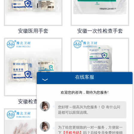
安徽医用鞋套
安徽防护用品
安徽医用手套
安徽一次性检查手套
安徽其他卫材
安徽新品推荐
在线客服
欢迎您的咨询，期待为您服务!
安徽检查手套
安徽灭菌橡胶******手套
您好呀～很高兴为您服务！😊 有什么问
题都可以跟我说哦。
为了给您更细致的一对一服务，方便留一
下
【手机号码】
吗？后续专员免费对接细