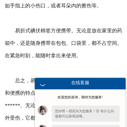
如手指上的小伤口，或者耳朵内的擦伤等。
易折式碘伏棉签方便携带。无论是放在家里的药
箱中，还是随身携带在包包、口袋里，都不占空间。
在紧急时刻，能随时拿出来使用。
总之，易折式碘伏棉签以其便捷、卫生、******
在线客服
和便携的特点，为我们处理伤口提供了安全的
欢迎您的咨询，期待为您服务!
******。无论是家庭日常的小擦伤，还是外出时的意
您好呀～很高兴为您服务！😊 有什么问
题都可以跟我说哦。
外受伤，它都是值得信赖的好帮手。让我们在面对各