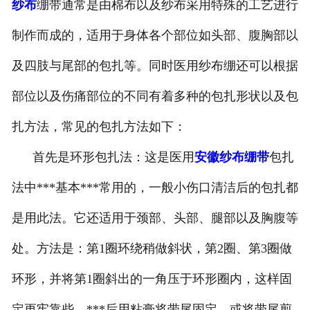
纱布
绷带通常是由棉布以及纱布采用特殊的工艺进行
安徽医用鞋套
制作而成的，适用于身体各个部位如头部、腹胸部以
安徽防护用品
及四肢与尾部的包扎等。同时医用纱布绷还可以根据
安徽其他卫材
部位以及伤痛部位的不同有着多种的包扎形状以及包
扎方法，常见的包扎方法如下：
安徽新品推荐
首先是环形包扎法：这是医用
安徽纱布绷带
包扎
法中***基本***常用的，一般小伤口清洁后的包扎都
是用此法。它还适用于颈部、头部、腿部以及胸腹等
处。方法是：第1圈环绕稍做斜状，第2圈、第3圈做
环形，并将第1圈斜出的一角压于环形圈内，这样固
定更牢靠些。***后用粘膏将带尾固定，或将带尾剪