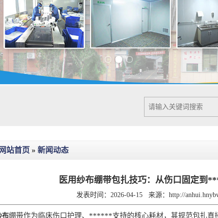
Previous slide
Next slide
网站首页
»
新闻动态
医用纱布绷带包扎技巧：从伤口固定到***
发表时间：2026-04-15
来源：
http://anhui.hny
绷带作为临床伤口护理、******支持的核心耗材，其规范包扎
纱布