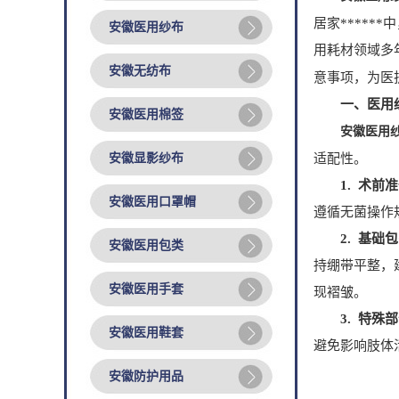
居家****
安徽医用纱布
用耗材领域多年
安徽无纺布
意事项，为医
一、医用
安徽医用棉签
安徽医用
安徽显影纱布
适配性。
1. 术前
安徽医用口罩帽
遵循无菌操作
2. 基础
安徽医用包类
持绷带平整，
安徽医用手套
现褶皱。
3. 特殊
安徽医用鞋套
避免影响肢体
安徽防护用品