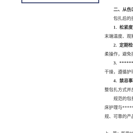
二、从伤口
包扎后的护理
1. 松紧
末端温度、观
2. 定期
柔操作，避免
3. ****
干燥，遵循护
4. 禁忌
整包扎方式并
规范的包扎技
床护理与***
规、可靠的产品