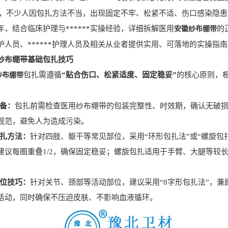
**中，不少人因包扎方法不当，出现固定不牢、松紧不适、伤口感染
，结合临床护理与******实操经验，详细拆解医用
的
安徽纱布绷带
护人员、******护理人员及相关从业者提供实用、可落地的实操指
纱布绷带基础包扎技巧
包扎需遵循
“贴合伤口、松紧适度、固定稳妥”
的核心原则，
纱布绷带
准备：
包扎前需检查医用纱布绷带的包装完整性、时效期，确认无破
规范，避免人为造成污染。
包扎方法：
针对四肢、躯干等常见部位，采用“环形包扎法”或“螺旋包
建议每圈重叠1/2，确保固定稳妥；螺旋包扎适用于手臂、大腿等较
部位技巧：
针对关节、颈部等活动部位，建议采用“8字形包扎法”，
活动，同时确保不压迫皮肤、不影响血液循环。