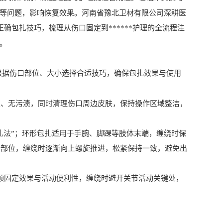
隐患等问题，影响恢复效果。河南省豫北卫材有限公司深耕医
正确包扎技巧，梳理从伤口固定到******护理的全流程注
南。
根据伤口部位、大小选择合适技巧，确保包扎效果与使用
损、无污渍，同时清理伤口周边皮肤，保持操作区域整洁，
扎法”；环形包扎适用于手腕、脚踝等肢体末端，缠绕时保
长部位，缠绕时逐渐向上螺旋推进，松紧保持一致，避免出
兼顾固定效果与活动便利性，缠绕时避开关节活动关键处，