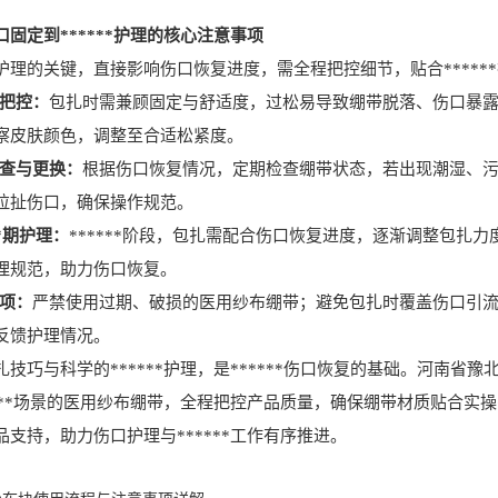
固定到******护理的核心注意事项
的关键，直接影响伤口恢复进度，需全程把控细节，贴合*****
度把控：
包扎时需兼顾固定与舒适度，过松易导致绷带脱落、伤口暴
察皮肤颜色，调整至合适松紧度。
检查与更换：
根据伤口恢复情况，定期检查绷带状态，若出现潮湿、
拉扯伤口，确保操作规范。
**期护理：
******阶段，包扎需配合伤口恢复进度，逐渐调整包扎
理规范，助力伤口恢复。
事项：
严禁使用过期、破损的医用纱布绷带；避免包扎时覆盖伤口引
反馈护理情况。
巧与科学的******护理，是******伤口恢复的基础。河南省
***场景的医用纱布绷带，全程把控产品质量，确保绷带材质贴合实操需求
支持，助力伤口护理与******工作有序推进。