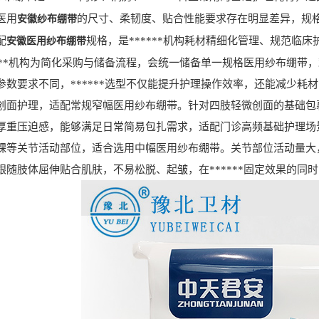
医用
的尺寸、柔韧度、贴合性能要求存在明显差异，规
安徽纱布绷带
配
规格，是******机构耗材精细化管理、规范临
安徽医用纱布绷带
**机构为简化采购与储备流程，会统一储备单一规格医用纱布绷带
参数要求不同，******选型不仅能提升护理操作效率，还能减少耗
护理，适配常规窄幅医用纱布绷带。针对四肢轻微创面的基础包裹
厚重压迫感，能够满足日常简易包扎需求，适配门诊高频基础护理场
关节活动部位，适合选用中幅医用纱布绷带。关节部位活动量大，
跟随肢体屈伸贴合肌肤，不易松脱、起皱，在******固定效果的同