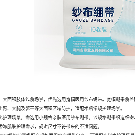
面积肢体包覆场景，优先选用宽幅医用纱布绷带。宽幅绷带覆盖面
上臂、大腿及躯干等大面积区域防护，适配术后常规护理场景。
理场景，需选用小规格亲肤医用纱布绷带。该规格绷带织造细密、
娇嫩肌肤护理需求，规避尺寸不符带来的不适问题。