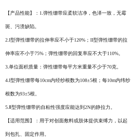
【产品性能】：1.弹性绷带应柔软洁净，色泽一致，无霉
斑、污溃缺陷。
2.I型弹性绷带的拉伸率应不小于120%；II型弹性绷带的拉
伸率应不小
于75%；弹性绷带的回复率应不大于110%。
3.单位面积质量：弹性绷带每平方米重量不少于70克。
4.I型弹性绷带每10cm内经纱根数为108±5根；每10m内纬纱
根数为
93±5根。
5.Ⅱ型弹性绷带的自粘性强度应能达到2N的静拉力。
【适用范围】：用于对创面敷料或肢体提供束缚力，以起
到包扎、固定作用。