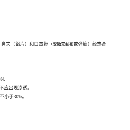
、鼻夹（铝片）
和口罩带（
或弹筋）经热合
安徽无纺布
。
N.
面不应出现
渗透。
不小于30%。