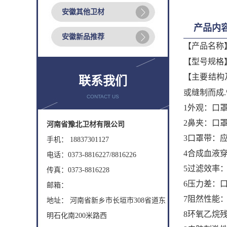
安徽其他卫材
产品内
安徽新品推荐
【产品名称
【型号规格
【主要结构
联系我们
或缝制而成
CONTACT US
1外观：口
2鼻夹：口
河南省豫北卫材有限公司
3口罩带：
手机： 18837301127
4合成血液穿
电话：0373-8816227/8816226
5过滤效率：
传真：0373-8816228
6压力差：
邮箱：
7阻然性能
地址： 河南省新乡市长垣市308省道东
8环氧乙烷残
明石化南200米路西