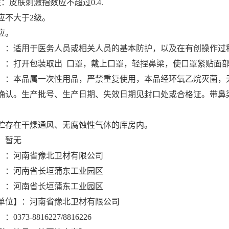
：皮肤刺激指数应不超过0.4.
应不大于2级。
应。
】：适用于医务人员或相关人员的基本防护，以及在有创操作过
】：打开包装取出 口罩，戴上口罩，轻捏鼻梁，使口罩紧贴面
】：本品属一次性用品，严禁重复使用，本品经环氧乙烷灭菌，
确认。生产批号、生产日期、失效日期
见封口处或合格证。带鼻
贮存在干燥通风、无腐蚀性气体的库房内。
：暂无
】：河南省豫北卫材有限公司
】：河南省长垣蒲东工业园区
】：河南省长垣蒲东工业园区
单位】：河南省豫北卫材有限公司
373-8816227/8816226