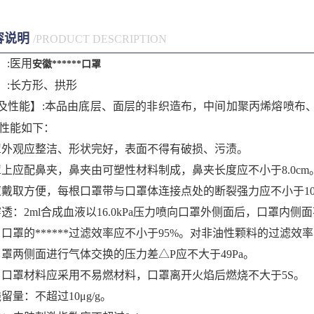
容说明
/PRODUCT DESCRIPTION
】:医用
安徽******口罩
】:长方形、拱形
及性能】:本品由底层、面层的非织造布，中间加聚丙烯熔喷布
.性能如下：
罩外观应整洁、形状完好，表面不得有破损、污渍。
罩上应配鼻夹，鼻夹由可塑性材料制成，鼻夹长度应不小于8.0cm
应戴取方便，每根口罩带与口罩体连接点处的断裂强力应不小于10
透：2ml合成血液以16.0kPa压力喷向口罩外侧面后，口罩内侧
口罩的******过滤效率应不小于95%。对非油性颗料的过滤效率
口罩两侧面进行气体交换的压力差△P应不大于49Pa。
：口罩材料应采用不易燃材料，口罩离开火焰后燃烧不大于5S。
留量：不超过10μg/g。