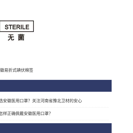
徽易折式碘伏棉签
选安徽医用口罩？关注河南省豫北卫材的安心
怎样正确佩戴安徽医用口罩？