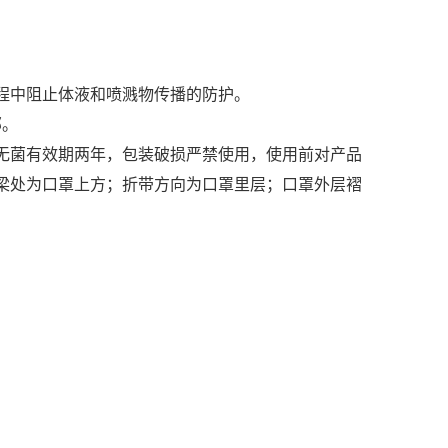
程中阻止体液和
喷溅物传播的防护。
部。
无菌有效期两
年，包装破损严禁使用，使用前对产品
梁处为口罩上方；折带方向为口罩里层；口罩外层褶