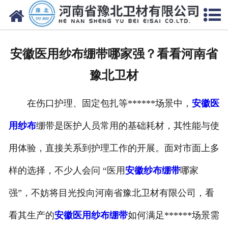
网站首页
关于我们
安徽医用纱布绷带哪家强？看看河南省
新闻动态
豫北卫材​
产品中心
在伤口护理、固定包扎等******场景中，
安徽医
资质荣誉
用纱布
绷带是医护人员常用的基础耗材，其性能与使
厂房设备
用体验，直接关系到护理工作的开展。面对市面上多
人才招聘
样的选择，不少人会问 “医用
安徽纱布绷带
哪家
强”，不妨将目光投向河南省豫北卫材有限公司，看
联系我们
看其生产的
安徽医用纱布绷带
如何满足******场景需