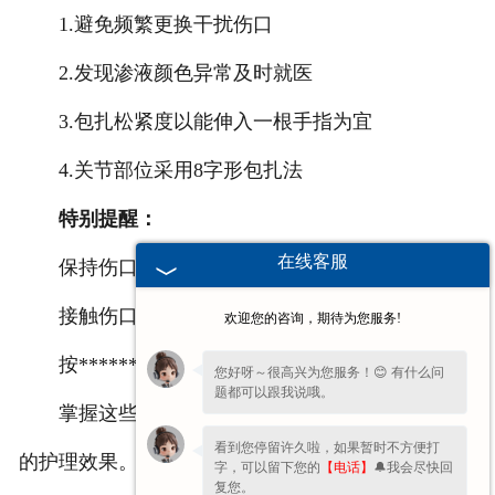
1.避免频繁更换干扰伤口
2.发现渗液颜色异常及时就医
3.包扎松紧度以能伸入一根手指为宜
4.关节部位采用8字形包扎法
特别提醒：
在线客服
保持伤口干燥清洁
接触伤口前确保手部卫生
欢迎您的咨询，期待为您服务!
按******垃圾规范处理使用后的绷带
您好呀～很高兴为您服务！😊 有什么问
题都可以跟我说哦。
掌握这些基本要点，可以帮助术后伤口获得更好
看到您停留许久啦，如果暂时不方便打
的护理效果。具体操作请以主治******的指导为准。
字，可以留下您的
【电话】
🔔我会尽快回
复您。