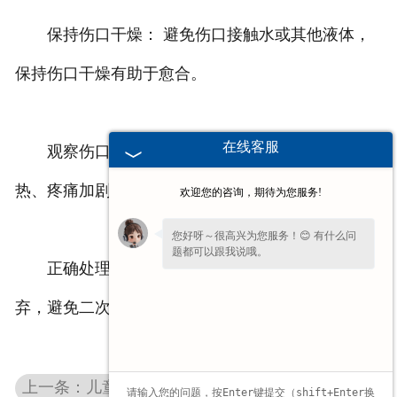
保持伤口干燥： 避免伤口接触水或其他液体，
保持伤口干燥有助于愈合。
在线客服
观察伤口情况： 留意伤口是否有******、发
热、疼痛加剧等感染迹象，若有异常及时就医。
欢迎您的咨询，期待为您服务!
您好呀～很高兴为您服务！😊 有什么问
题都可以跟我说哦。
正确处理废弃物： 使用过的纱布绷带应妥善丢
弃，避免二次污染。
上一条：儿童与老年人使用安徽医用纱布绷带的方法及注意事项差异