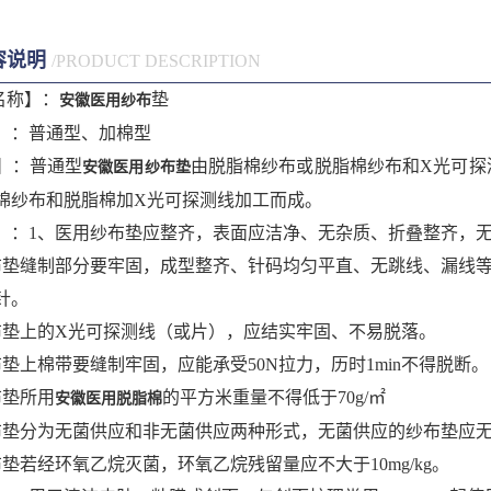
容说明
/PRODUCT DESCRIPTION
名称】：
垫
安徽医用纱布
】：普通型、加棉型
】：普通型
由脱脂棉纱布或脱脂棉纱布和X光可探
安徽医用纱布垫
棉纱布和脱脂棉加X光可探测线加工而成。
】：1、医用纱布垫应整齐，表面应洁净、无杂质、折叠整齐，
布垫缝制部分要牢固，成型整齐、针码均匀平直、无跳线、漏线等
针。
布垫上的X光可探测线（或片），应结实牢固、不易脱落。
布垫上棉带要缝制牢固，应能承受50N拉力，历时1min不得脱断。
布垫所用
的平方米重量不得低于70g/㎡
安徽医用脱脂棉
布垫分为无菌供应和非无菌供应两种形式，无菌供应的纱布垫应
垫若经环氧乙烷灭菌，环氧乙烷残留量应不大于10mg/kg。