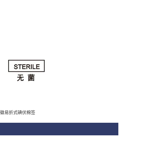
徽易折式碘伏棉签