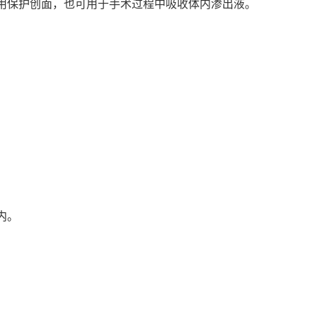
使用保护创面，也可用于手术过程中吸收体内渗出液。
内。