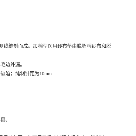
测线缝制而成。
加棉型医用纱布垫由脱脂棉纱布和脱
无毛边外漏。
缺陷；缝制针距为10mm
无菌。