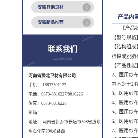
安徽其他卫材
产品内
安徽新品推荐
【产品
【型号规格
【结构组成
联系我们
脂棉或脱脂
CONTACT US
【产品性能
2、医用纱
河南省豫北卫材有限公司
内不少于24
手机： 18837301127
3、医用纱
电话：0373-8816227/8816226
4、医用纱
传真：0373-8816228
5、医用纱
邮箱：
6、医用纱
地址： 河南省新乡市长垣市308省道东
7、医用纱布
明石化南200米路西