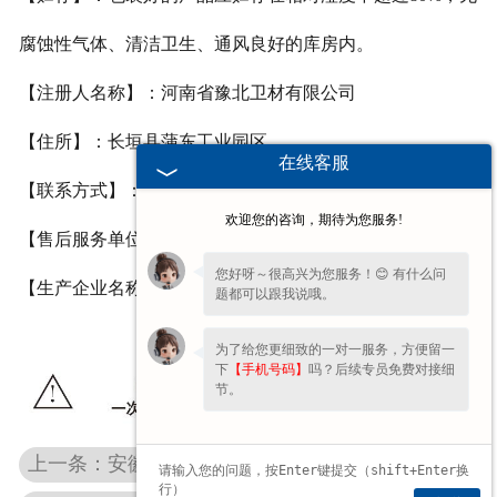
腐蚀性气体、清洁卫生、通风良好的库房内。
【注册人名称】：河南省豫北卫材有限公司
【住所】：长垣县蒲东工业园区
在线客服
【联系方式】：0373-8816227/8816226
欢迎您的咨询，期待为您服务!
【售后服务单位】：河南省豫北卫材有限公司
您好呀～很高兴为您服务！😊 有什么问
【生产企业名称】：河南省豫北卫材有限公司
题都可以跟我说哦。
为了给您更细致的一对一服务，方便留一
下
【手机号码】
吗？后续专员免费对接细
节。
上一条：安徽弹力绷带