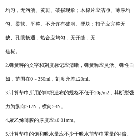
均匀，无污渍、黄斑、破损现象；木棉片应洁净、薄厚
均
匀、柔软、平整、不允许有破洞、硬块；扣子应完整无
缺、孔眼畅通，热合应均匀，无开缝，无
焦糊。
2.弹簧秤的文字和刻度标记应清晰，弹簧称应灵活、弹性自
如，范围在0～350ml，刻度允差±20ml。
3.计算垫巾所用的非织造布的规格不低于20g/m2，其断裂强
力为纵向≥17N，横向≥3N。
4.聚乙烯薄膜的厚度应≥0.01mm。
5.计算垫巾的饱和吸水量应不少于吸水前垫巾重量的4倍。