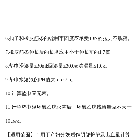
6.扣子和橡皮筋条的缝制牢固度应承受10N的拉力不脱落。
7.橡皮筋条伸长后的长度应不小于伸长前的1.7倍。
8.垫巾滑渗量≤30ml;回渗量≤30.0g;渗漏量≤1.0g。
9.垫巾水溶液的PH值为5.5~7.5。
10.计算垫巾应无菌。
11.计算垫巾经环氧乙烷灭菌后，环氧乙烷残留量应不大于
10μg∕g。
【适用范围】：用于产妇分娩后作阴部护垫及出血量计算