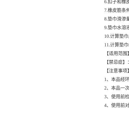
6.扣子和
7.橡皮筋条
8.垫巾滑渗量≤
9.垫巾水溶液
10.计算垫
11.计算垫
【适用范围
【禁忌症】
【注意事项
1、本品经
2、本品一
3、使用前
4、使用前