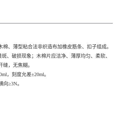
木棉、薄型粘合法非织造布加
橡皮筋条、扣子组成。
黄斑、破损现象；木棉片应洁净、薄厚
均匀、柔软、
开缝，无
焦糊。
l，刻度允差±20ml。
横向≥3N。