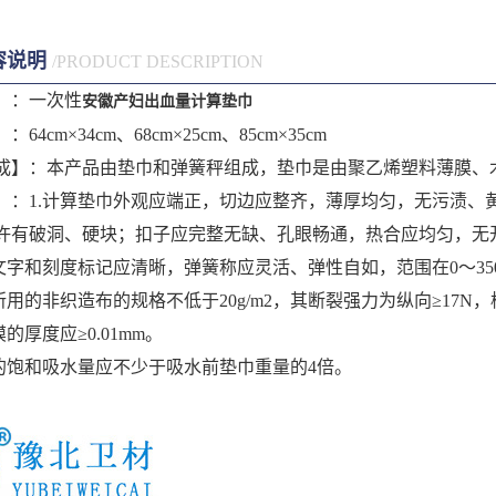
容说明
/PRODUCT DESCRIPTION
】：一次性
安徽产妇出血量计算垫巾
4cm×34cm、68cm×25cm、85cm×35cm
成】：本产品由垫巾和弹簧秤组成，垫巾是由聚乙烯塑料薄膜、
】：1.计算垫巾外观应端正，切边应整齐，薄厚均匀，无污渍、
许有破洞、硬块；扣子应完整无缺、孔眼畅通，热合应均匀，无
文字和刻度标记应清晰，弹簧称应灵活、弹性自如，范围在0～350m
所用的非织造布的规格不低于20g/m2，其断裂强力为纵向≥17N，
的厚度应≥0.01mm。
巾的饱和吸水量应不少于吸水前垫巾重量的4倍。