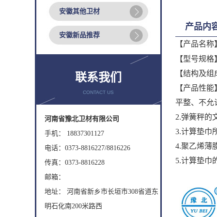
安徽其他卫材
产品内
安徽新品推荐
【产品名称
【型号规格】：6
【结构及组
联系我们
【产品性能
CONTACT US
平整、不允
2.弹簧秤的
河南省豫北卫材有限公司
3.计算垫巾
手机： 18837301127
4.聚乙烯薄膜
电话：0373-8816227/8816226
5.计算垫
传真：0373-8816228
邮箱：
地址： 河南省新乡市长垣市308省道东
明石化南200米路西