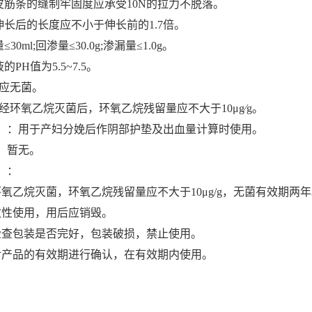
橡皮筋条的缝制牢固度应承受10N的拉力不脱落。
伸长后的长度应不小于伸长前的1.7倍。
30ml;回渗量≤30.0g;渗漏量≤1.0g。
的PH值为5.5~7.5。
巾应无菌。
巾经环氧乙烷灭菌后，环氧乙烷残留量应不大于10μg∕g。
】：用于产妇分娩后作阴部护垫及出血量计算时使用。
：暂无。
】：
环氧乙烷灭菌，环氧乙烷残留量应不大于10μg/g，无菌有效期两
次性使用，用后应销毁。
检查包装是否完好，包装破损，禁止使用。
对产品的有效期进行确认，在有效期内使用。