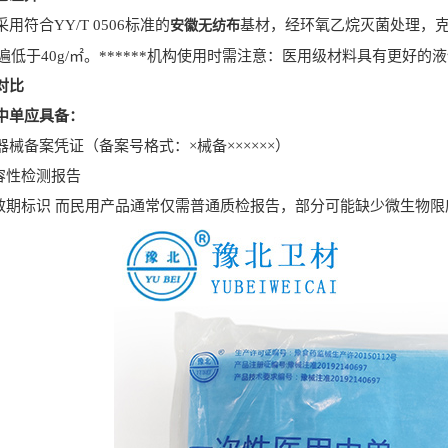
合YY/T 0506标准的
基材，经环氧乙烷灭菌处理，克重
安徽无纺布
遍低于40g/㎡。******机构使用时需注意：医用级材料具有更好
对比
单应具备：
*器械备案凭证（备案号格式：×械备××××××）
容性检测报告
期标识 而民用产品通常仅需普通质检报告，部分可能缺少微生物限