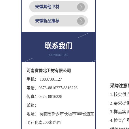
安徽其他卫材
安徽新品推荐
联系我们
CONTACT US
河南省豫北卫材有限公司
手机： 18837301127
采购注意
电话：0373-8816227/8816226
1.核实供应商
传真：0373-8816228
2.要求提供
邮箱：
3.样品实测
地址： 河南省新乡市长垣市308省道东
4.检查产品
明石化南200米路西