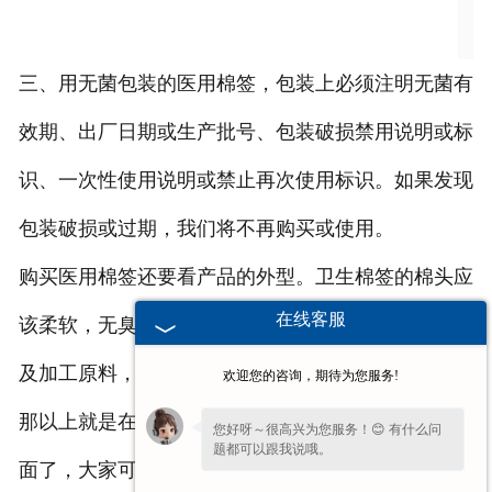
三、用无菌包装的医用棉签，包装上必须注明无菌有
效期、出厂日期或生产批号、包装破损禁用说明或标
识、一次性使用说明或禁止再次使用标识。如果发现
包装破损或过期，我们将不再购买或使用。
购买医用棉签还要看产品的外型。卫生棉签的棉头应
在线客服
该柔软，无臭，无异味，颜色纯白色，不含其它纤维
及加工原料，竹签应该光洁，坚硬。
欢迎您的咨询，期待为您服务!
那以上就是在选购医用棉签的时候可以参考的几个方
您好呀～很高兴为您服务！😊 有什么问
题都可以跟我说哦。
面了，大家可以了解一下，有什么问题和需要，可随