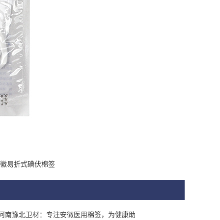
徽易折式碘伏棉签
河南豫北卫材：专注安徽医用棉签，为健康助