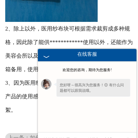
2、除上以外，医用纱布块可根据需求裁剪成多种规
格，因此除了能供************使用以外，还能作为
在线客服
美容会所以及科研单位使用，同时也可以作为家庭药
箱备用，使用范围还是比较广泛的。
欢迎您的咨询，期待为您服务!
3、因为医用纱布块是由脱脂棉生产而成，因此这款
您好呀～很高兴为您服务！😊 有什么问
题都可以跟我说哦。
产品的使用感受良好，亲肤程度高，不起毛、不掉
如果您现在不方便电话，您留个
【微信】
絮。
吧，咱们微信上聊！
上一条：如何对安徽医用棉球进行检测？标准是什么？