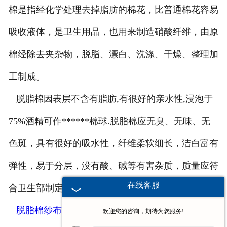
棉是指经化学处理去掉脂肪的棉花，比普通棉花容易
吸收液体，是卫生用品，也用来制造硝酸纤维，由原
棉经除去夹杂物，脱脂、漂白、洗涤、干燥、整理加
工制成。
脱脂棉因表层不含有脂肪
,
有很好的亲水性
,
浸泡于
75%
酒精可作******棉球
.
脱脂棉应无臭、无味、无
色斑，具有很好的吸水性，纤维柔软细长，洁白富有
弹性，易于分层，没有酸、碱等有害杂质，质量应符
在线客服
合卫生部制定的技术标准。
脱脂棉纱布块
的制作方法是选用******脱脂棉之
欢迎您的咨询，期待为您服务!