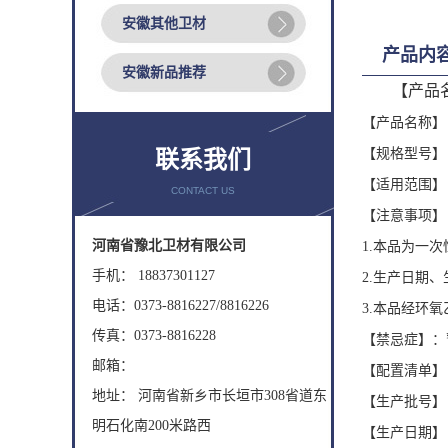
安徽其他卫材
产品内
安徽新品推荐
【产品
【产品名称】
【规格型号】
联系我们
【适用范围】
CONTACT US
【注意事项】
河南省豫北卫材有限公司
1.
本品为一次
手机： 18837301127
2.
生产日期、
电话：0373-8816227/8816226
3.
本品经环氧
传真：0373-8816228
【禁忌症】：
邮箱：
【配置清单】
地址： 河南省新乡市长垣市308省道东
【生产批号】
明石化南200米路西
【生产日期】