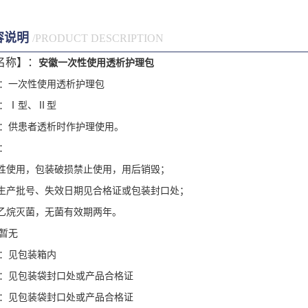
容说明
/PRODUCT DESCRIPTION
名称】：
安徽一次性使用透析护理包
：一次性使用透析护理包
：
Ⅰ
型、
Ⅱ
型
：供患者透析时作护理使用。
：
性使用，包装破损禁止使用，用后销毁；
生产批号、失效日期见合格证或包装封口处；
乙烷灭菌，无菌有效期两年。
暂无
：见包装箱内
：见包装袋封口处或产品合格证
：见包装袋封口处或产品合格证