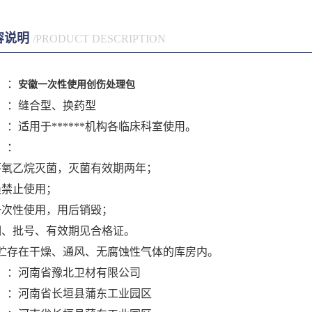
容说明
/PRODUCT DESCRIPTION
】：
安徽一次性使用创伤处理包
】：缝合型、换药型
：适用于******机构各临床科室使用。
】：
环氧乙烷灭菌，灭菌有效期两年；
损禁止使用；
一次性使用，用后销毁；
期、批号、有效期见合格证。
贮存在干燥、通风、无腐蚀性气体的库房内。
】：河南省豫北卫材有限公司
】：河南省长垣县蒲东工业园区