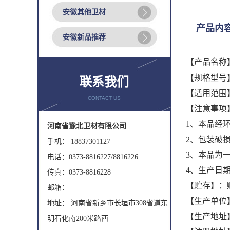
安徽其他卫材
产品内
安徽新品推荐
【产品名称
【规格型号
联系我们
【适用范围】
CONTACT US
【注意事项
1
、本品经
河南省豫北卫材有限公司
2
、包装破
手机： 18837301127
3
、本品为
电话：0373-8816227/8816226
4
、生产日
传真：0373-8816228
【贮存】：
邮箱：
【生产单位
地址： 河南省新乡市长垣市308省道东
【生产地址
明石化南200米路西