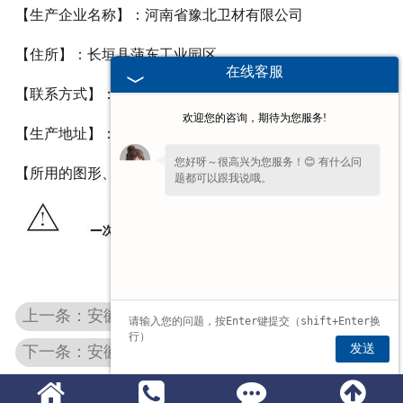
【生产企业名称】：河南省豫北卫材有限公司
【住所】：长垣县蒲东工业园区
在线客服
【联系方式】：0373-8816227/8816226
欢迎您的咨询，期待为您服务!
【生产地址】：长垣县蒲东工业园区
您好呀～很高兴为您服务！😊 有什么问
【所用的图形、符号、缩写等内容】：
题都可以跟我说哦。
上一条：安徽医用棉球
发送
下一条：安徽易折式碘伏棉签