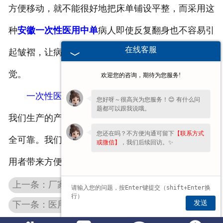
方便移动，就不能很好地把床单铺设平整，而采用这
种
安徽一次性医用中单
病人即使反复翻身也不容易引
在线客服
起皱褶，让病人躺在床上根本不会产生不舒服的感
觉。
欢迎您的咨询，期待为您服务!
一次性医用中单
是我们公司具有代表性的产品，
您好呀～很高兴为您服务！😊 有什么问
题都可以跟我说哦。
我们生产的产品不论是在卫生还是在质量上都绝对安
您还在吗？不方便沟通可留下
【联系方式
全可靠。我们的设计工艺一直在不断改进，争取为使
或微信】
，我们后续回访。✨
用者带来方便并提高其实用性。
上一条：厂家为您讲解安徽医用纱布和绷带的区别
发送
下一条：医用防护服与隔离衣采购概念区分