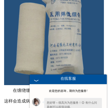
在线客服
在缠绕绷带时，缠绕的缠绕不能过于紧绷，因为
欢迎您的咨询，期待为您服务!
这样会造成病人的血液不流通，不舒服，会不利于伤
您好呀～很高兴为您服务！😊 有什么问
题都可以跟我说哦。