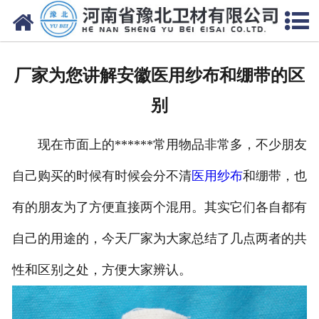
网站首页
关于我们
厂家为您讲解安徽医用纱布和绷带的区
新闻动态
别
产品中心
现在市面上的******常用物品非常多，不少朋友
资质荣誉
自己购买的时候有时候会分不清
医用纱布
和绷带，也
厂房设备
有的朋友为了方便直接两个混用。其实它们各自都有
人才招聘
自己的用途的，今天厂家为大家总结了几点两者的共
性和区别之处，方便大家辨认。
联系我们