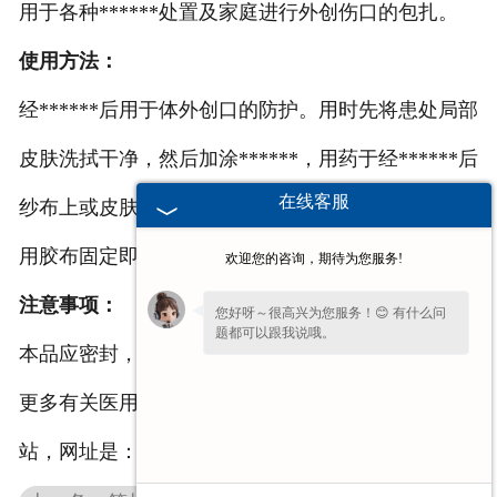
用于各种******处置及家庭进行外创伤口的包扎。
使用方法：
经******后用于体外创口的防护。用时先将患处局部
皮肤洗拭干净，然后加涂******，用药于经******后
在线客服
纱布上或皮肤上，将经******后纱布敷于创口，用医
用胶布固定即可。
欢迎您的咨询，期待为您服务!
注意事项：
您好呀～很高兴为您服务！😊 有什么问
题都可以跟我说哦。
本品应密封，避光，在干燥洁净处保存。
更多有关医用
安徽纱布绷带
的产品信息欢迎关注本网
站，网址是：
http://www.hnybwc.com/