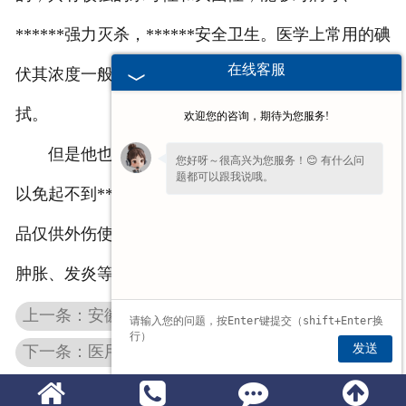
******强力灭杀，******安全卫生。医学上常用的碘
在线客服
伏其浓度一般在1%左右，可以直接用与皮肤的擦
拭。
欢迎您的咨询，期待为您服务!
但是他也有它的禁忌，那就是对碘过敏者慎用，
您好呀～很高兴为您服务！😊 有什么问
题都可以跟我说哦。
以免起不到******的效果反而更加的严重。并且本产
品仅供外伤使用，请勿接触眼睛。若使用后出现皮肤
肿胀、发炎等情况请立即停止使用。
上一条：安徽医用酒精棉签的选材标准
发送
下一条：医用防护服与隔离衣采购概念区分