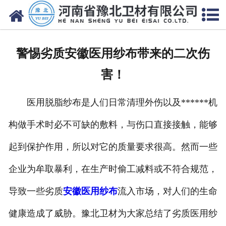
网站首页
关于我们
警惕劣质安徽医用纱布带来的二次伤
新闻动态
害！
产品中心
医用脱脂纱布是人们日常清理外伤以及******机
资质荣誉
构做手术时必不可缺的敷料，与伤口直接接触，能够
厂房设备
起到保护作用，所以对它的质量要求很高。然而一些
人才招聘
企业为牟取暴利，在生产时偷工减料或不符合规范，
导致一些劣质
安徽医用纱布
流入市场，对人们的生命
联系我们
健康造成了威胁。豫北卫材为大家总结了劣质医用纱