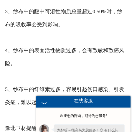
3、纱布中的醚中可溶性物质总量超过0.50%时，纱
布的吸收率会受到影响。
4、纱布中的表面活性物质过多，会有致敏和致癌风
险。
5、纱布中的纤维素过多，容易引起伤口感染、引发
在线客服
炎症，难以起到******创口的作用。
欢迎您的咨询，期待为您服务!
豫北卫材提醒大家，劣质医用纱布的危害是慢性的，
您好呀～很高兴为您服务！😊 有什么问