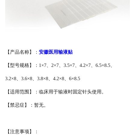
安徽医用鞋套
安徽防护用品
安徽其他卫材
【产品名称】：
安徽医用输液贴
安徽新品推荐
【型号规格】：
1×7
、
2×7
、
3.5×7
、
4.2×7
、
6.5×8.5
、
3.2×8
、
3.6×8
、
3.8×8
、
4.2×8
、
6×8.5
【适用范围】：临床用于输液时固定针头使用。
【禁忌症】：暂无。
【注意事项】：