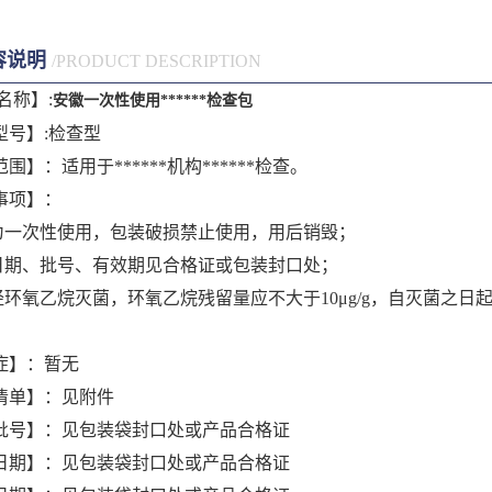
容说明
/PRODUCT DESCRIPTION
名称】
:
安徽一次性使用******检查包
型号】
:
检查型
围】：适用于******机构******检查。
事项】：
为一次性使用，包装破损禁止使用，用后销毁；
日期、批号、有效期见合格证或包装封口处；
经环氧乙烷灭菌，环氧乙烷残留量应不大于
10μg/g
，自灭菌之日
症】：暂无
清单】：见附件
批号】：见包装袋封口处或产品合格证
日期】：见包装袋封口处或产品合格证