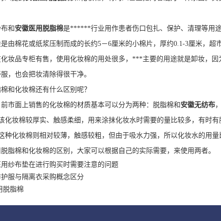
。
布和
安徽医用脱脂棉
是******行业用作患者伤口包扎、保护、清理等用
棉花或纸浆压制而成的长约5－6厘米的小棉片，厚约0.1-3厘米，超
化妆品专柜有售，使用化妆棉的用处很多，***主要的用途就是卸妆，
舒服，也会把妆清除得很干净。
和化妆棉还有什么区别呢？
市面上销售的化妆棉的材质基本可以分为两种：脱脂棉和
安徽无纺布
化妆棉较厚实、触感柔细，用来涂抹化妆水时需要的量比较多，有时有
种化妆棉则相对较薄，触感较粗，但由于吸水力强，所以化妆水的用量
脂棉和化妆棉的区别，大家可以根据自己的实际需要，来使用两者。
医用纱布垫在进行购买时需要注意的问题
防护服与隔离衣采购概念区分
用脱脂棉