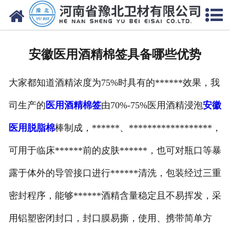
网站首页
关于我们
安徽医用酒精棉签具备哪些优势
新闻动态
大家都知道酒精浓度为75%时具有的******效果，我
产品中心
司生产的
医用酒精棉签
由70%-75%医用酒精浸泡
安徽
资质荣誉
医用脱脂棉
棒制成，******、******************，
厂房设备
可用于临床******前的皮肤******，也可对瓶口等暴
人才招聘
露于体外的导管接口进行******清洗，包装经过三重
密封程序，能够******酒精含量稳定且不易挥发，采
联系我们
用铝塑密闭封口，封口膜易撕，使用、携带简单方