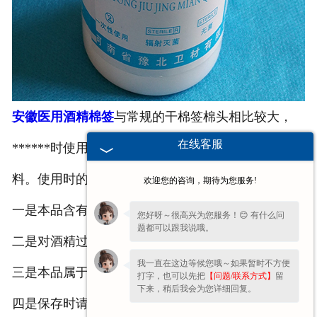
安徽医用酒精棉签
与常规的干棉签棉头相比较大，
在线客服
******时使用一支即可，能够有效防止浪费，节约材
料。使用时的具体主要事项如下：
欢迎您的咨询，期待为您服务!
一是本品含有酒精，不适用于黏膜******。
您好呀～很高兴为您服务！😊 有什么问
题都可以跟我说哦。
二是对酒精过敏体质慎用。
我一直在这边等候您哦～如果暂时不方便
三是本品属于外用、一次性用品，请勿循环利用。
打字，也可以先把
【问题/联系方式】
留
下来，稍后我会为您详细回复。
四是保存时请置于干燥通风处。