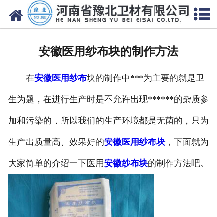
网站首页
关于我们
安徽医用纱布块的制作方法
新闻动态
在
安徽医用纱布
块的制作中***为主要的就是卫
产品中心
生为题，在进行生产时是不允许出现******的杂质参
资质荣誉
加和污染的，所以我们的生产环境都是无菌的，只为
厂房设备
生产出质量高、效果好的
安徽医用纱布块
，下面就为
人才招聘
大家简单的介绍一下医用
安徽纱布块
的制作方法吧。
联系我们