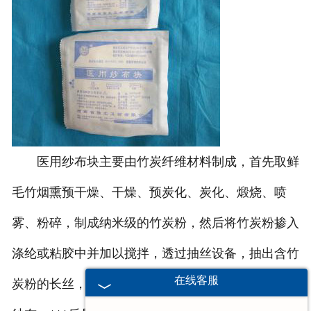
医用纱布块主要由竹炭纤维材料制成，首先取鲜
毛竹烟熏预干燥、干燥、预炭化、炭化、煅烧、喷
雾、粉碎，制成纳米级的竹炭粉，然后将竹炭粉掺入
涤纶或粘胶中并加以搅拌，透过抽丝设备，抽出含竹
在线客服
炭粉的长丝，制得竹炭纤维，再用竹炭纤维纺织获得