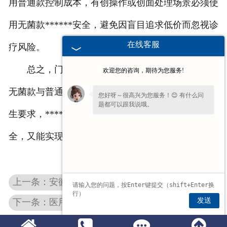
用普通款控制成本，有创操作或创面处理场景必须使
用无菌款******安全，避免因盲目追求低价而忽视诊
在线客服
疗风险。
总之，门诊医用中单的选择核心是“场景匹配”，
欢迎您的咨询，期待为您服务!
无菌款与普通款无绝对优劣之分。明确诊疗项目的卫
您好呀～很高兴为您服务！😊 有什么问
题都可以跟我说哦。
生要求，******匹配对应的款式，既能******诊疗安
全，又能实现成本优化，为门诊运营提供稳妥支撑。
上一条：安徽医用纱布绷带选购趋势：从 “能用” 到 “好用” 的品质升级
发送
下一条：医用防护服与隔离衣采购概念区分