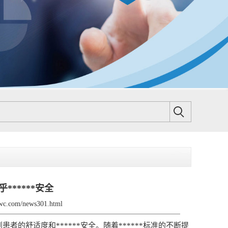
*****安全
bwc.com/news301.html
者的舒适度和******安全。随着******标准的不断提